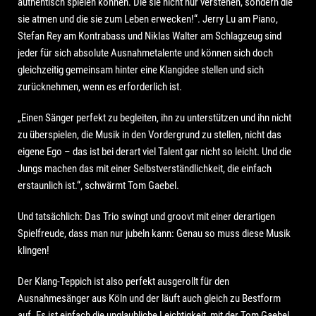
authentisch spielen können. Die sie nicht nur verstehen, sondern die
sie atmen und die sie zum Leben erwecken!“. Jerry Lu am Piano,
Stefan Rey am Kontrabass und Niklas Walter am Schlagzeug sind
jeder für sich absolute Ausnahmetalente und können sich doch
gleichzeitig gemeinsam hinter eine Klangidee stellen und sich
zurücknehmen, wenn es erforderlich ist.
„Einen Sänger perfekt zu begleiten, ihn zu unterstützen und ihn nicht
zu überspielen, die Musik in den Vordergrund zu stellen, nicht das
eigene Ego – das ist bei derart viel Talent gar nicht so leicht. Und die
Jungs machen das mit einer Selbstverständlichkeit, die einfach
erstaunlich ist.“, schwärmt Tom Gaebel.
Und tatsächlich: Das Trio swingt und groovt mit einer derartigen
Spielfreude, dass man nur jubeln kann: Genau so muss diese Musik
klingen!
Der Klang-Teppich ist also perfekt ausgerollt für den
Ausnahmesänger aus Köln und der läuft auch gleich zu Bestform
auf. Es ist einfach die unglaubliche Leichtigkeit, mit der Tom Gaebel