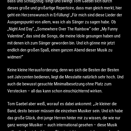
Bass und Schlagzeug -singt und swingt Tom Gaebel sich durch
dieses große und großartige Repertoire, dass man gleich merkt, hier
geht ein Herzenswunsch in Erfüllung! „Für mich sind diese Lieder der
Ausgangspunkt von allem, was ich als Sänger zu sagen habe. Ob
„Night And Day“, „Somewhere Over The Rainbow“ oder „My Funny
Valentine“, das sind die Songs, die meine Idole gesungen haben und
mit denen ich zum Sänger geworden bin. Und ich gönne mir jetzt
endlich den großen Spaß, einen ganzen Abend dieser Musik zu
widmen!“
Keine kleine Herausforderung, denn wo sich die Besten der Besten
seit Jahrzenten bedienen, liegt die Messlatte natürlich sehr hoch. Und
auch die bewusst gesuchte Minimalbesetzung ohne Platz zum
Verstecken – all das kann schon einschüchternd wirken.
Tom Gaebel aber weiß, worauf es dabei ankommt: „Je kleiner die
Band, desto besser müssen die einzelnen Musiker sein. Und ich habe
das große Glück, drei junge Herren hinter mir zu wissen, die wie nur
ganz wenige Musiker – auch international gesehen – diese Musik