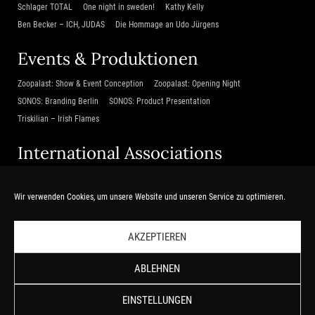
Schlager TOTAL
One night in sweden!
Kathy Kelly
Ben Becker – ICH, JUDAS
Die Hommage an Udo Jürgens
Events & Produktionen
Zoopalast: Show & Event Conception
Zoopalast: Opening Night
SONOS: Branding Berlin
SONOS: Product Presentation
Triskilian – Irish Flames
International Associations
Beijing Poly Theatre
Shanghai Harbour City Project
TCM LIGHT
Zubin Mehta & das Israel Philharmonic Orchestra
Wir verwenden Cookies, um unsere Website und unseren Service zu optimieren.
Da Xiang Guo – Tempel des Lichts
AKZEPTIEREN
Service
ABLEHNEN
Home
Kontakt
EINSTELLUNGEN