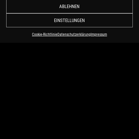
MEHR
ABLEHNEN
EINSTELLUNGEN
Cookie-Richtlinie
Datenschutzerklärung
Impressum
LAMBERTZ MONDAY NIGHT 2008
MEHR