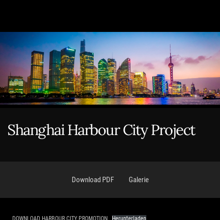
Inhalt
springen
Shanghai Harbour City Project
Download PDF
Galerie
DOWNLOAD HARBOUR CITY PROMOTION
Herunterladen