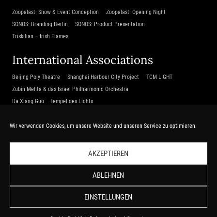
Zoopalast: Show & Event Conception
Zoopalast: Opening Night
SONOS: Branding Berlin
SONOS: Product Presentation
Triskilian – Irish Flames
International Associations
Beijing Poly Theatre
Shanghai Harbour City Project
TCM LIGHT
Zubin Mehta & das Israel Philharmonic Orchestra
Da Xiang Guo – Tempel des Lichts
Service
Wir verwenden Cookies, um unsere Website und unseren Service zu optimieren.
Home
Kontakt
AKZEPTIEREN
ABLEHNEN
© Göttlicher Berlin Entertainment 2026
EINSTELLUNGEN
Kontakt
Impressum
Datenschutzerklärung
Cookie-Richtlinie (EU)