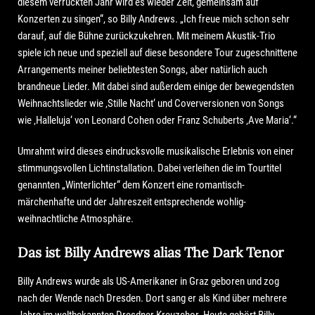
diesem verrückten Jahr wird es wieder Zeit, gemeinsam auf
Konzerten zu singen“, so Billy Andrews. „Ich freue mich schon sehr
darauf, auf die Bühne zurückzukehren. Mit meinem Akustik-Trio
spiele ich neue und speziell auf diese besondere Tour zugeschnittene
Arrangements meiner beliebtesten Songs, aber natürlich auch
brandneue Lieder. Mit dabei sind außerdem einige der bewegendsten
Weihnachtslieder wie ‚Stille Nacht‘ und Coverversionen von Songs
wie ‚Halleluja‘ von Leonard Cohen oder Franz Schuberts ‚Ave Maria‘.“
Umrahmt wird dieses eindrucksvolle musikalische Erlebnis von einer
stimmungsvollen Lichtinstallation. Dabei verleihen die im Tourtitel
genannten „Winterlichter“ dem Konzert eine romantisch-
märchenhafte und der Jahreszeit entsprechende wohlig-
weihnachtliche Atmosphäre.
Das ist Billy Andrews alias The Dark Tenor
Billy Andrews wurde als US-Amerikaner in Graz geboren und zog
nach der Wende nach Dresden. Dort sang er als Kind über mehrere
Jahre im weltbekannten Dresdner Kreuzchor. Heute gehört Billy