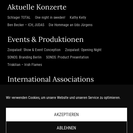
Aktuelle Konzerte
Schlager TOTAL
One night in sweden!
Kathy Kelly
Ben Becker – ICH, JUDAS
Die Hommage an Udo Jürgens
Events & Produktionen
Zoopalast: Show & Event Conception
Zoopalast: Opening Night
SONOS: Branding Berlin
SONOS: Product Presentation
Triskilian – Irish Flames
International Associations
Beijing Poly Theatre
Shanghai Harbour City Project
TCM LIGHT
Zubin Mehta & das Israel Philharmonic Orchestra
Wir verwenden Cookies, um unsere Website und unseren Service zu optimieren.
Da Xiang Guo – Tempel des Lichts
AKZEPTIEREN
Service
ABLEHNEN
Home
Kontakt