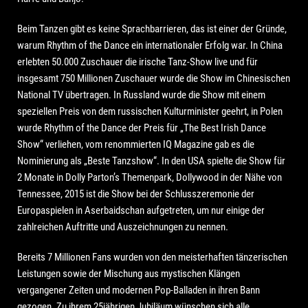
Beim Tanzen gibt es keine Sprachbarrieren, das ist einer der Gründe,
warum Rhythm of the Dance ein internationaler Erfolg war. In China
erlebten 50.000 Zuschauer die irische Tanz-Show live und für
insgesamt 750 Millionen Zuschauer wurde die Show im Chinesischen
National TV übertragen. In Russland wurde die Show mit einem
speziellen Preis von dem russischen Kulturminister geehrt, in Polen
wurde Rhythm of the Dance der Preis für „The Best Irish Dance
Show“ verliehen, vom renommierten IQ Magazine gab es die
Nominierung als „Beste Tanzshow“. In den USA spielte die Show für
2 Monate in Dolly Parton’s Themenpark, Dollywood in der Nähe von
Tennessee, 2015 ist die Show bei der Schlusszeremonie der
Europaspielen in Aserbaidschan aufgetreten, um nur einige der
zahlreichen Auftritte und Auszeichnungen zu nennen.
Bereits 7 Millionen Fans wurden von den meisterhaften tänzerischen
Leistungen sowie der Mischung aus mystischen Klängen
vergangener Zeiten und modernen Pop-Balladen in ihren Bann
gezogen. Zu ihrem 25jährigen Jubiläum wünschen sich alle