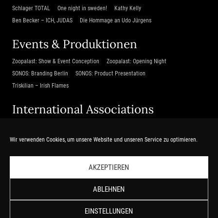
Schlager TOTAL
One night in sweden!
Kathy Kelly
Ben Becker – ICH, JUDAS
Die Hommage an Udo Jürgens
Events & Produktionen
Zoopalast: Show & Event Conception
Zoopalast: Opening Night
SONOS: Branding Berlin
SONOS: Product Presentation
Triskilian – Irish Flames
International Associations
Beijing Poly Theatre
Shanghai Harbour City Project
TCM LIGHT
Zubin Mehta & das Israel Philharmonic Orchestra
Wir verwenden Cookies, um unsere Website und unseren Service zu optimieren.
Da Xiang Guo – Tempel des Lichts
AKZEPTIEREN
Service
ABLEHNEN
Home
Kontakt
EINSTELLUNGEN